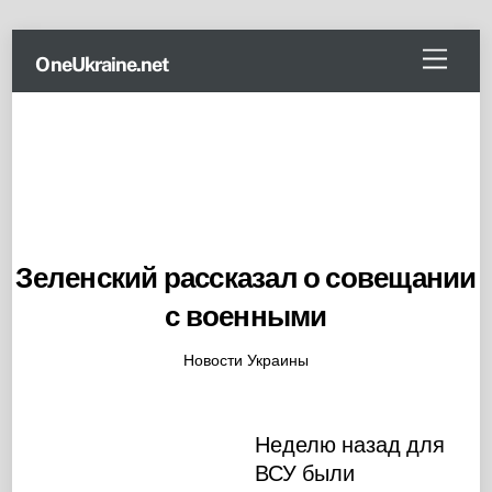
Skip
Menu
OneUkraine.net
to
content
Зеленский рассказал о совещании
с военными
Новости Украины
Неделю назад для
ВСУ были