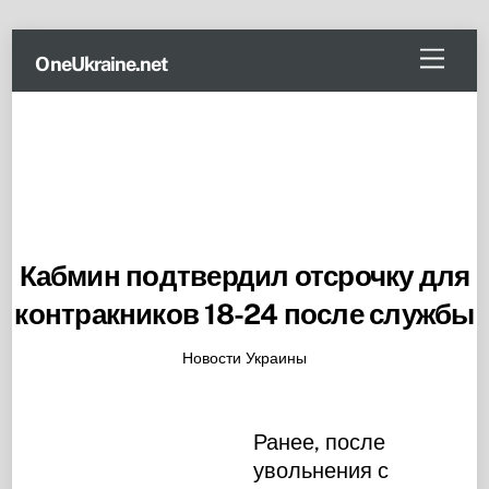
Skip
Menu
OneUkraine.net
to
content
Кабмин подтвердил отсрочку для
контракников 18-24 после службы
Новости Украины
Ранее, после
увольнения с