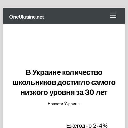
Skip
Menu
OneUkraine.net
to
content
В Украине количество
школьников достигло самого
низкого уровня за 30 лет
Новости Украины
Ежегодно 2-4%