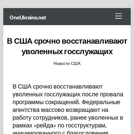
Skip
Menu
OneUkraine.net
to
content
В США срочно восстанавливают
уволенных госслужащих
Новости США
В США срочно восстанавливают
уволенных госслужащих после провала
программы сокращений. Федеральные
агентства массово возвращают на
работу сотрудников, ранее уволенных в
рамках «рейда» по госструктурам,
инициированного с благословения