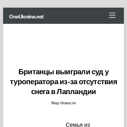
Skip
Menu
OneUkraine.net
to
content
Британцы выиграли суд у
туроператора из-за отсутствия
снега в Лапландии
Мир Новости
Семья из