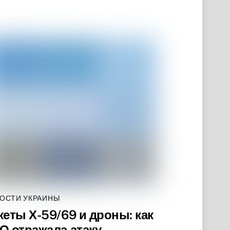
ОСТИ УКРАИНЫ
кеты Х-59/69 и дроны: как
О отражала атаку