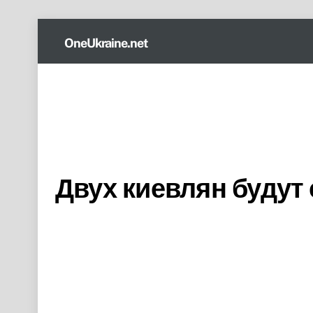
Skip
OneUkraine.net
to
content
Двух киевлян будут