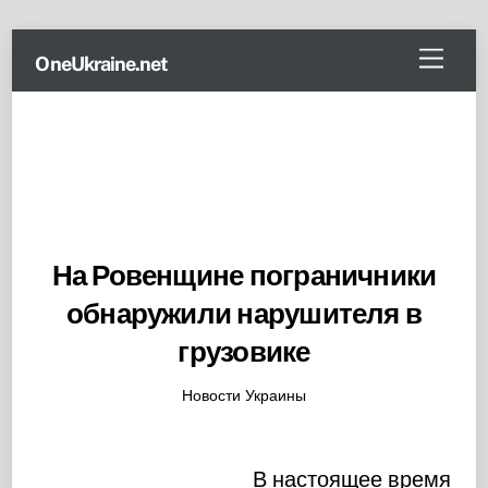
Skip
Menu
OneUkraine.net
to
content
На Ровенщине пограничники
обнаружили нарушителя в
грузовике
Новости Украины
В настоящее время