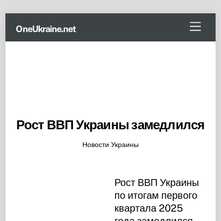
Skip
Menu
OneUkraine.net
to
content
Рост ВВП Украины замедлился
Новости Украины
Рост ВВП Украины
по итогам первого
квартала 2025
года замедлился