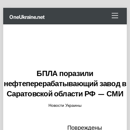
Skip
Menu
OneUkraine.net
to
content
БПЛА поразили
нефтеперерабатывающий завод в
Саратовской области РФ — СМИ
Новости Украины
Повреждены