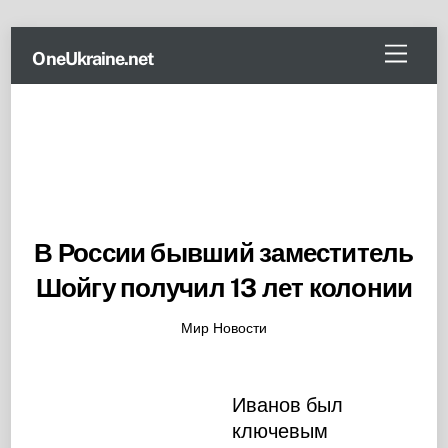
Skip
Menu
OneUkraine.net
to
content
В России бывший заместитель
Шойгу получил 13 лет колонии
Мир Новости
Иванов был
ключевым