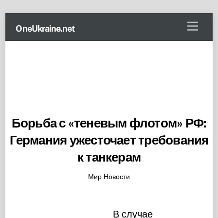
Skip
Menu
OneUkraine.net
to
content
Борьба с «теневым флотом» РФ:
Германия ужесточает требования
к танкерам
Мир Новости
В случае