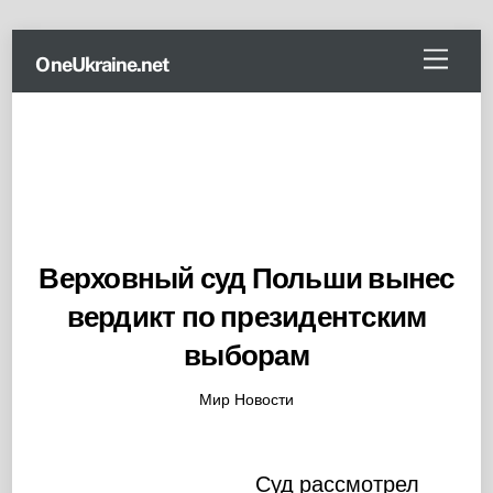
Skip
Menu
OneUkraine.net
to
content
Верховный суд Польши вынес
вердикт по президентским
выборам
Мир Новости
Суд рассмотрел