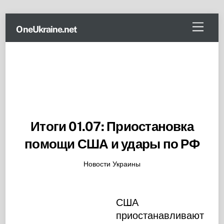
Skip
Menu
OneUkraine.net
to
content
Итоги 01.07: Приостановка
помощи США и удары по РФ
Новости Украины
США
приостанавливают