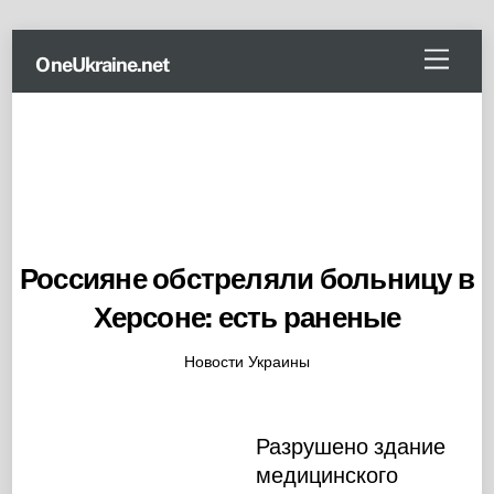
Skip
Menu
OneUkraine.net
to
content
Россияне обстреляли больницу в
Херсоне: есть раненые
Новости Украины
Разрушено здание
медицинского