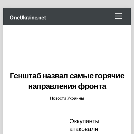
Skip
Menu
OneUkraine.net
to
content
Генштаб назвал самые горячие
направления фронта
Новости Украины
Оккупанты
атаковали