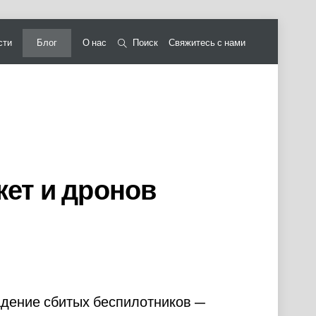
сти
Блог
О нас
Поиск
Свяжитесь с нами
кет и дронов
адение сбитых беспилотников —