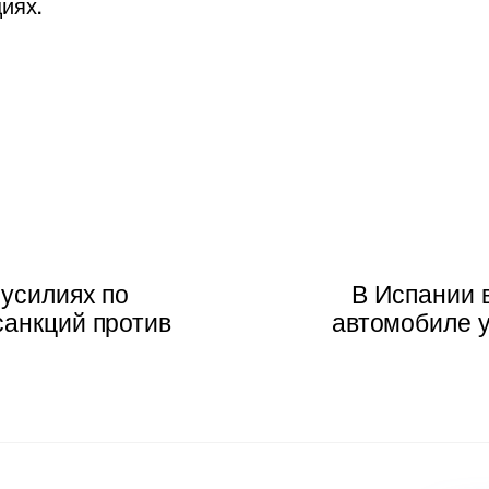
циях.
 усилиях по
В Испании 
санкций против
автомобиле у