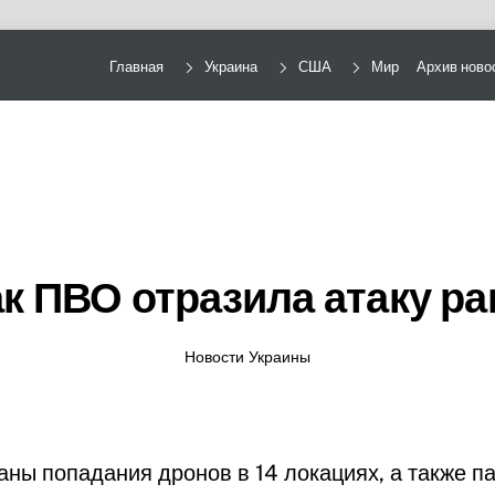
Главная
Украина
США
Мир
Архив ново
ак ПВО отразила атаку ра
Новости Украины
ны попадания дронов в 14 локациях, а также п