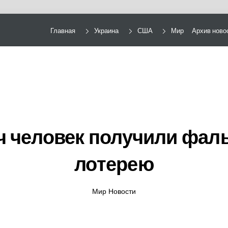
Главная
Украина
США
Мир
Архив ново
яч человек получили фа
лотерею
Мир Новости