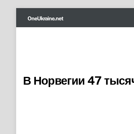
Skip
OneUkraine.net
to
content
В Норвегии 47 тыс