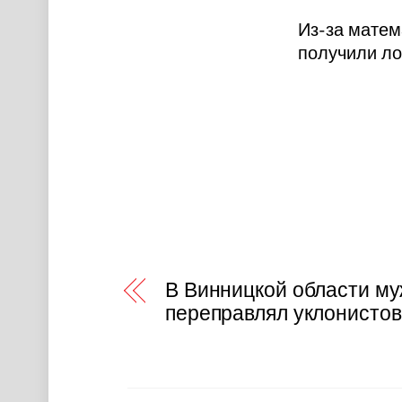
Из-за матем
получили л
В Винницкой области м
переправлял уклонистов