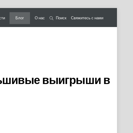
сти
Блог
О нас
Поиск
Свяжитесь с нами
льшивые выигрыши в