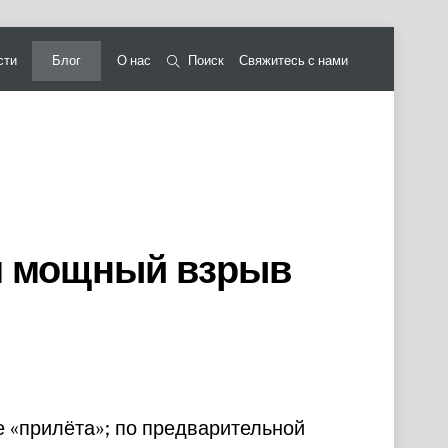
сти
Блог
О нас
Поиск
Свяжитесь с нами
л мощный взрыв
 «прилёта»; по предварительной