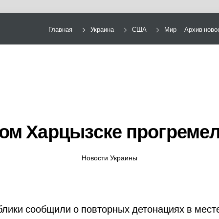
Главная
Украина
США
Мир
Архив ново
ном Харцызске прогреме
Новости Украины
лики сообщили о повторных детонациях в месте