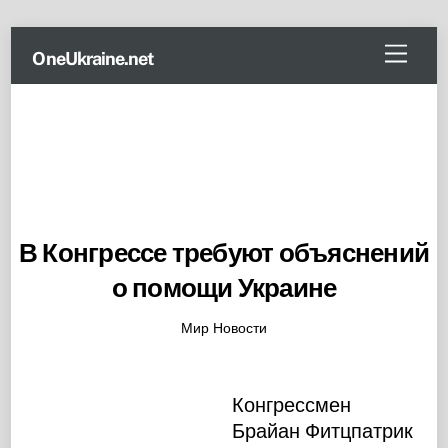
Skip
Menu
OneUkraine.net
to
content
В Конгрессе требуют объяснений
о помощи Украине
Мир Новости
Конгрессмен
Брайан Фитцпатрик