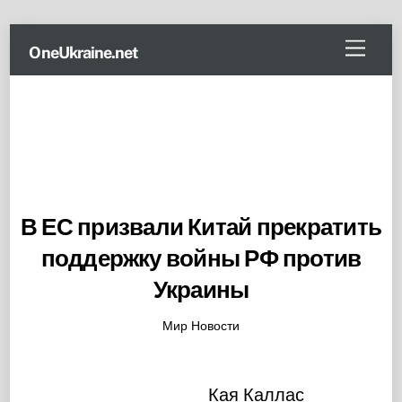
Skip
Menu
OneUkraine.net
to
content
В ЕС призвали Китай прекратить
поддержку войны РФ против
Украины
Мир Новости
Кая Каллас