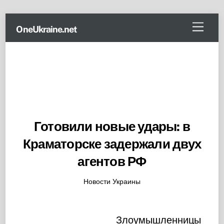
Skip
Menu
OneUkraine.net
to
content
Готовили новые удары: в
Краматорске задержали двух
агентов РФ
Новости Украины
Злоумышленницы