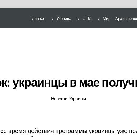
Главная
Украина
США
Мир
Архив ново
: украинцы в мае полу
Новости Украины
все время действия программы украинцы уже пол