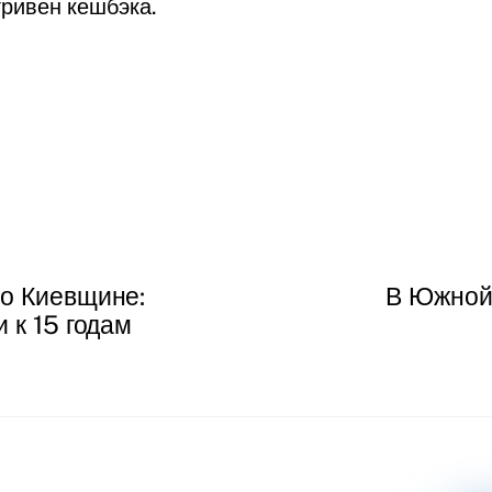
ривен кешбэка.
по Киевщине:
В Южной 
 к 15 годам