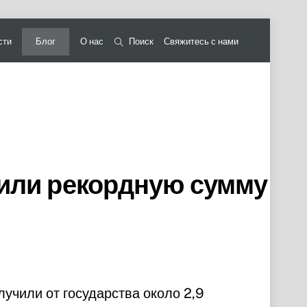
сти
Блог
О нас
Поиск
Свяжитесь с нами
чили рекордную сумму
учили от государства около 2,9