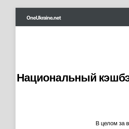
Skip
OneUkraine.net
to
content
Национальный кэшбэк
В целом за 