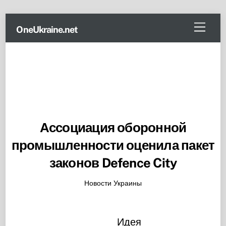
Skip
Menu
OneUkraine.net
to
content
Ассоциация оборонной
промышленности оценила пакет
законов Defence City
Новости Украины
Идея