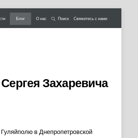
сти
Блог
О нас
Поиск
Свяжитесь с нами
 Сергея Захаревича
о Гуляйполю в Днепропетровской