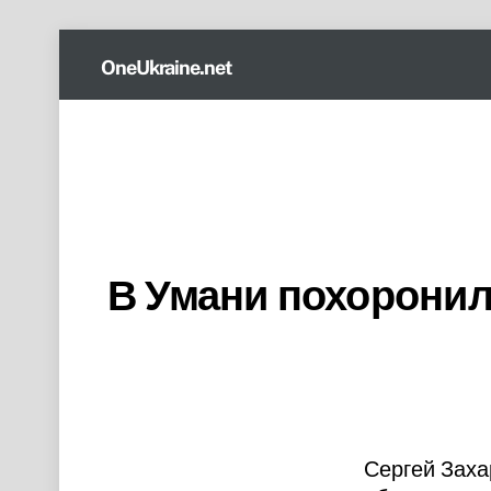
Skip
OneUkraine.net
to
content
В Умани похоронил
Сергей Заха