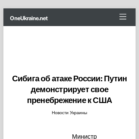
Skip
Menu
OneUkraine.net
to
content
Сибига об атаке России: Путин
демонстрирует свое
пренебрежение к США
Новости Украины
Министр