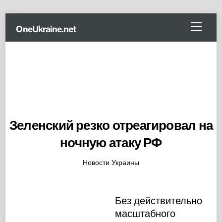
Skip
Menu
OneUkraine.net
to
content
Зеленский резко отреагировал на
ночную атаку РФ
Новости Украины
Без действительно
масштабного