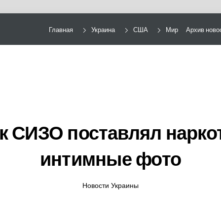
Главная
Украина
США
Мир
Архив ново
к СИЗО поставлял наркот
интимные фото
Новости Украины