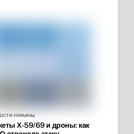
ОСТИ УКРАИНЫ
кеты Х-59/69 и дроны: как
О отражала атаку