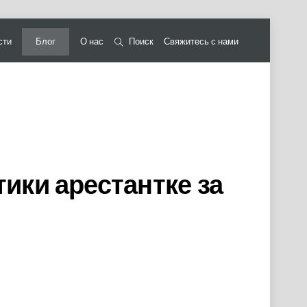
сти
Блог
О нас
Поиск
Свяжитесь с нами
ики арестантке за