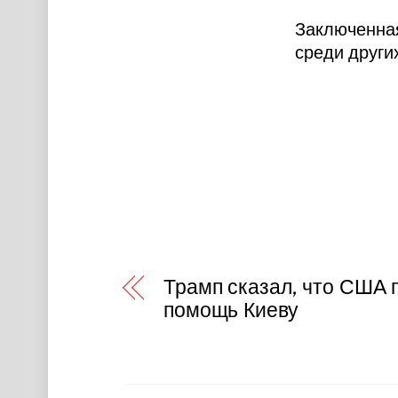
Заключенная
среди други
Трамп сказал, что США
помощь Киеву