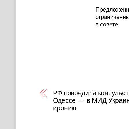
Предложенна
ограниченны
в совете.
РФ повредила консульст
Одессе — в МИД Украи
иронию