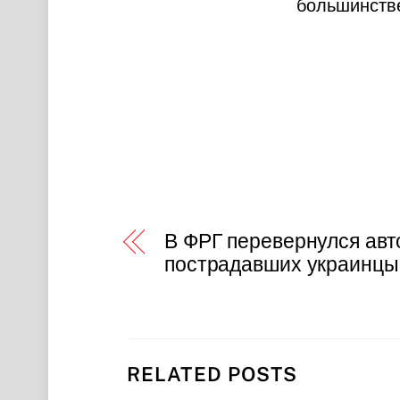
большинстве
В ФРГ перевернулся авт
пострадавших украинц
RELATED POSTS