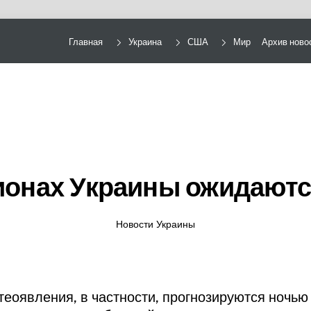
Главная
Украина
США
Мир
Архив ново
гионах Украины ожидаютс
Новости Украины
еоявления, в частности, прогнозируются ночью 