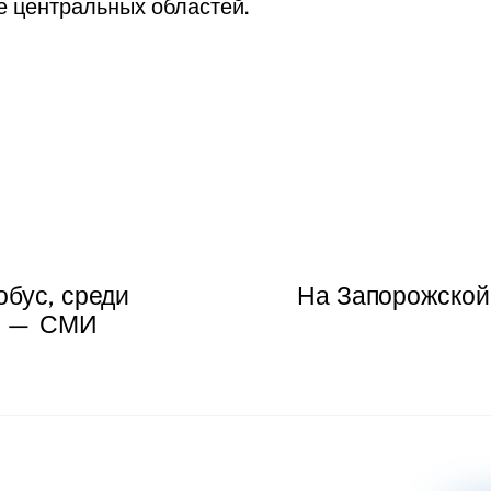
 центральных областей.
обус, среди
На Запорожской
ы — СМИ