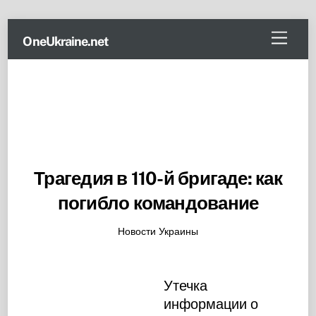
Skip
Menu
OneUkraine.net
to
content
Трагедия в 110-й бригаде: как
погибло командование
Новости Украины
Утечка
информации о