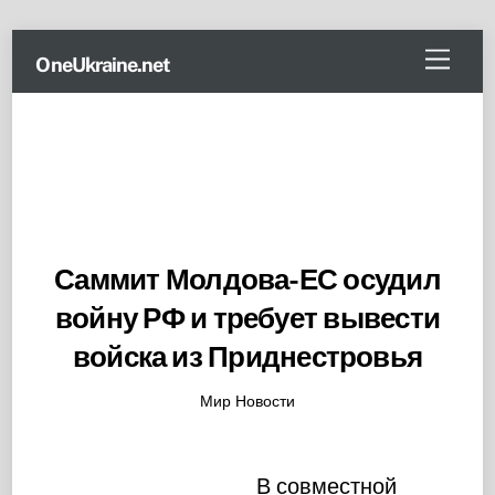
Skip
Menu
OneUkraine.net
to
content
Саммит Молдова-ЕС осудил
войну РФ и требует вывести
войска из Приднестровья
Мир Новости
В совместной