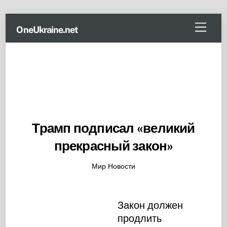
Skip
Menu
OneUkraine.net
to
content
Трамп подписал «великий
прекрасный закон»
Мир Новости
Закон должен
продлить