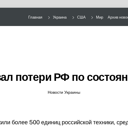
Главная
Украина
США
Мир
Архив ново
ал потери РФ по состоя
Новости Украины
или более 500 единиц российской техники, сре