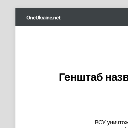
Skip
OneUkraine.net
to
content
Генштаб назв
ВСУ уничтож