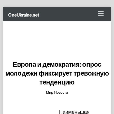
Skip
Menu
OneUkraine.net
to
content
Европа и демократия: опрос
молодежи фиксирует тревожную
тенденцию
Мир Новости
Наименьшая