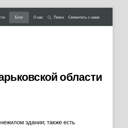
сти
Блог
О нас
Поиск
Свяжитесь с нами
арьковской области
 нежилом здании; также есть