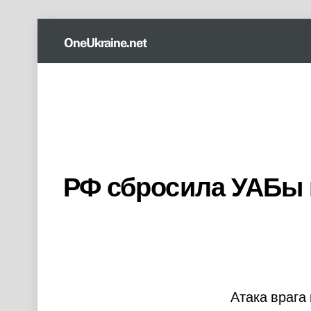
Skip
OneUkraine.net
to
content
РФ сбросила УАБы 
Атака врага