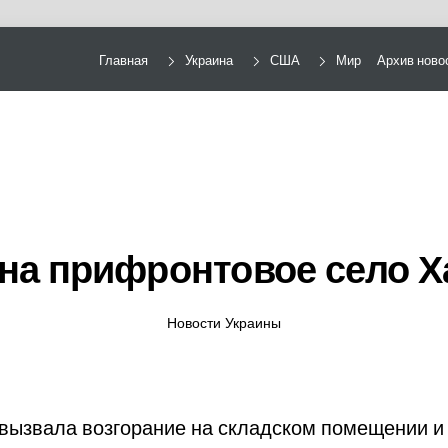
Главная
Украина
США
Мир
Архив ново
на прифронтовое село Х
Новости Украины
 вызвала возгорание на складском помещении и