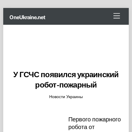
Skip
Menu
OneUkraine.net
to
content
У ГСЧС появился украинский
робот-пожарный
Новости Украины
Первого пожарного
робота от