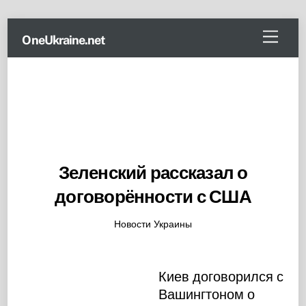
Skip
Menu
OneUkraine.net
to
content
Зеленский рассказал о
договорённости с США
Новости Украины
Киев договорился с
Вашингтоном о