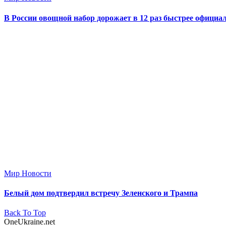
В России овощной набор дорожает в 12 раз быстрее офици
Мир Новости
Белый дом подтвердил встречу Зеленского и Трампа
Back To Top
OneUkraine.net