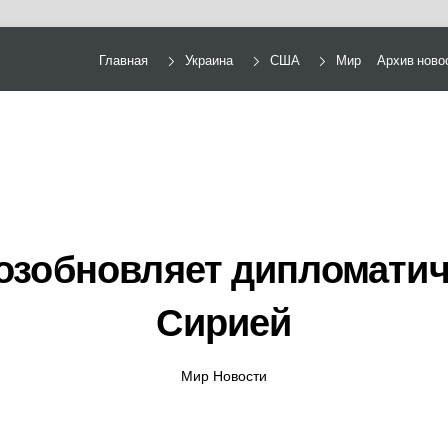
Главная
Украина
США
Мир
Архив ново
озобновляет дипломатич
Сирией
Мир Новости