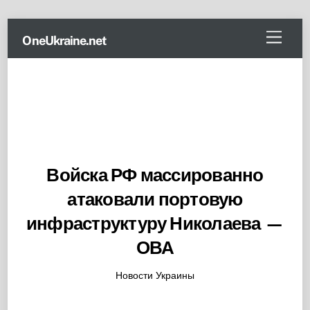
Skip
Menu
OneUkraine.net
to
content
Войска РФ массированно
атаковали портовую
инфраструктуру Николаева —
ОВА
Новости Украины