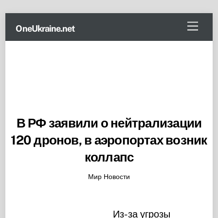
Skip
Menu
OneUkraine.net
to
content
В РФ заявили о нейтрализации
120 дронов, в аэропортах возник
коллапс
Мир Новости
Из-за угрозы