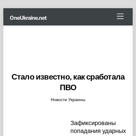
Skip
Menu
OneUkraine.net
to
content
Стало известно, как сработала
ПВО
Новости Украины
Зафиксированы
попадания ударных