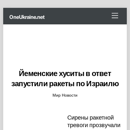
Skip
Menu
OneUkraine.net
to
content
Йеменские хуситы в ответ
запустили ракеты по Израилю
Мир Новости
Сирены ракетной
тревоги прозвучали