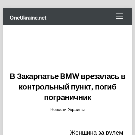
Skip
Menu
OneUkraine.net
to
content
В Закарпатье BMW врезалась в
контрольный пункт, погиб
пограничник
Новости Украины
Женщина за рулем