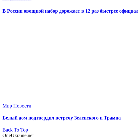
В России овощной набор дорожает в 12 раз быстрее офици
Мир Новости
Белый дом подтвердил встречу Зеленского и Трампа
Back To Top
OneUkraine.net