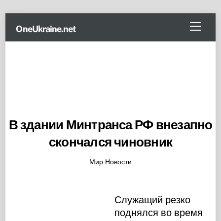
Skip
Menu
OneUkraine.net
to
content
В здании Минтранса РФ внезапно
скончался чиновник
Мир Новости
Служащий резко
поднялся во время