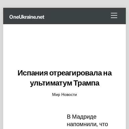
Skip
Menu
OneUkraine.net
to
content
Испания отреагировала на
ультиматум Трампа
Мир Новости
В Мадриде
напомнили, что