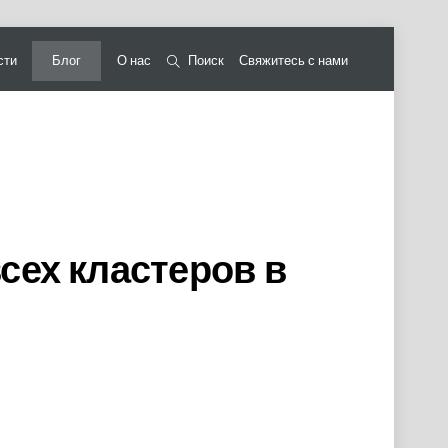
сти
Блог
О нас
Поиск
Свяжитесь с нами
сех кластеров в