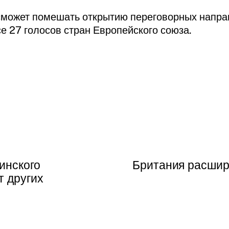
сможет помешать открытию переговорных направ
се 27 голосов стран Европейского союза.
инского
Британия расшир
т других