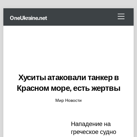
Skip
Menu
OneUkraine.net
to
content
Хуситы атаковали танкер в
Красном море, есть жертвы
Мир Новости
Нападение на
греческое судно