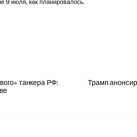
 не 9 июля, как планировалось.
вого» танкера РФ:
Трамп анонсир
ыве