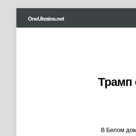
Skip
OneUkraine.net
to
content
Трамп 
В Белом дом