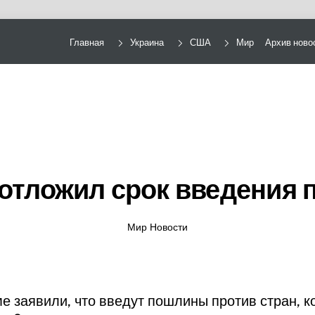
Главная
Украина
США
Мир
Архив ново
отложил срок введения
Мир Новости
е заявили, что введут пошлины против стран, к